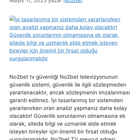
Mayıs 17, 2025
yazar
No2bet
No2bet tv güvenliği No2bet televizyonunun
güvenlik sistemi, güvenlik ile ilgili sözleşmeden
yararlanacaktır, ancak sözleşmenin imzalanması
garanti edilmez. İyi tasarlanmış bir sistemden
yararlanırken oran analizi yapmanız daha kolay
olacaktır! Güvenlik sorunlarının olmamasına ek
olarak, sitede bilgi ve uzmanlık elde etmek
isteyen bireyler için önemli bir fırsat olduğu
vurgulanmalıdır. No2bet TV mevcut adresi