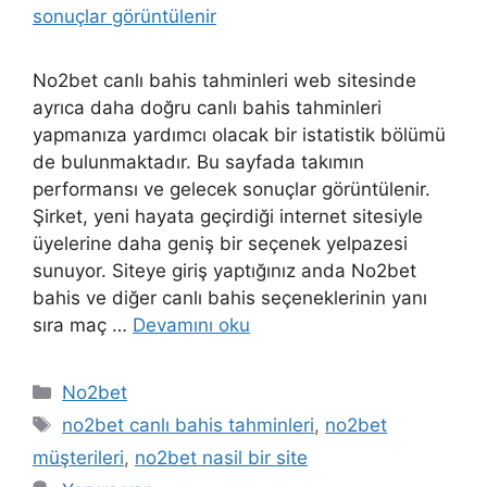
No2bet canlı bahis tahminleri web sitesinde
ayrıca daha doğru canlı bahis tahminleri
yapmanıza yardımcı olacak bir istatistik bölümü
de bulunmaktadır. Bu sayfada takımın
performansı ve gelecek sonuçlar görüntülenir.
Şirket, yeni hayata geçirdiği internet sitesiyle
üyelerine daha geniş bir seçenek yelpazesi
sunuyor. Siteye giriş yaptığınız anda No2bet
bahis ve diğer canlı bahis seçeneklerinin yanı
sıra maç …
Devamını oku
Kategoriler
No2bet
Etiketler
no2bet canlı bahis tahminleri
,
no2bet
müşterileri
,
no2bet nasil bir site