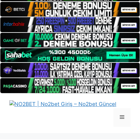
İçeriğe
atla
Menü