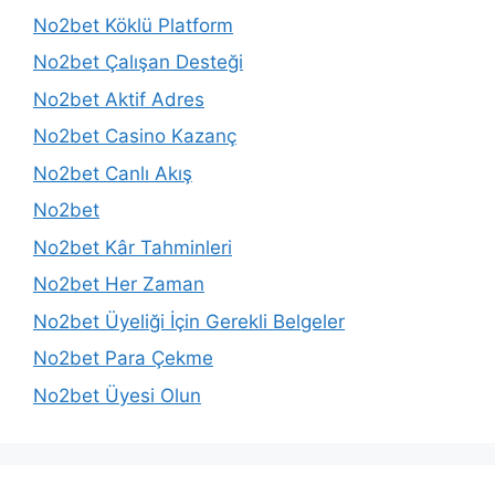
No2bet Köklü Platform
No2bet Çalışan Desteği
No2bet Aktif Adres
No2bet Casino Kazanç
No2bet Canlı Akış
No2bet
No2bet Kâr Tahminleri
No2bet Her Zaman
No2bet Üyeliği İçin Gerekli Belgeler
No2bet Para Çekme
No2bet Üyesi Olun