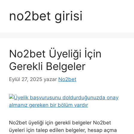
no2bet girisi
No2bet Üyeliği İçin
Gerekli Belgeler
Eylül 27, 2025
yazar
No2bet
No2bet üyeliği için gerekli belgeler No2bet
üyeleri için talep edilen belgeler, hesap açma