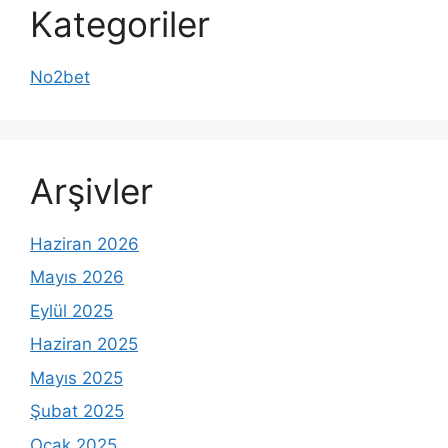
Kategoriler
No2bet
Arşivler
Haziran 2026
Mayıs 2026
Eylül 2025
Haziran 2025
Mayıs 2025
Şubat 2025
Ocak 2025