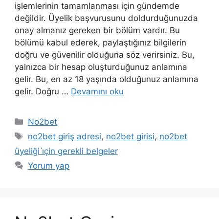
işlemlerinin tamamlanması için gündemde
değildir. Üyelik başvurusunu doldurduğunuzda
onay almanız gereken bir bölüm vardır. Bu
bölümü kabul ederek, paylaştığınız bilgilerin
doğru ve güvenilir olduğuna söz verirsiniz. Bu,
yalnızca bir hesap oluşturduğunuz anlamına
gelir. Bu, en az 18 yaşında olduğunuz anlamına
gelir. Doğru …
Devamını oku
Kategoriler
No2bet
Etiketler
no2bet giriş adresi
,
no2bet girisi
,
no2bet
üyeliği i̇çin gerekli belgeler
Yorum yap