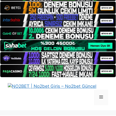
İçeriğe
atla
Menü