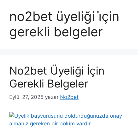
no2bet üyeliği i̇çin
gerekli belgeler
No2bet Üyeliği İçin
Gerekli Belgeler
Eylül 27, 2025
yazar
No2bet