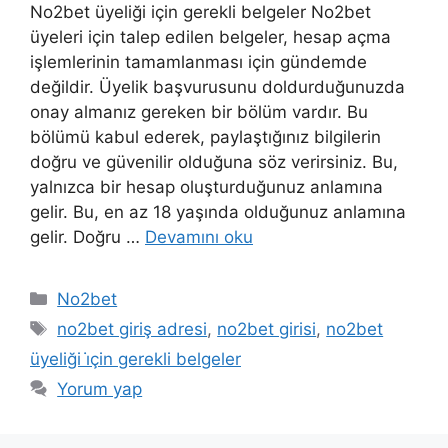
No2bet üyeliği için gerekli belgeler No2bet
üyeleri için talep edilen belgeler, hesap açma
işlemlerinin tamamlanması için gündemde
değildir. Üyelik başvurusunu doldurduğunuzda
onay almanız gereken bir bölüm vardır. Bu
bölümü kabul ederek, paylaştığınız bilgilerin
doğru ve güvenilir olduğuna söz verirsiniz. Bu,
yalnızca bir hesap oluşturduğunuz anlamına
gelir. Bu, en az 18 yaşında olduğunuz anlamına
gelir. Doğru …
Devamını oku
Kategoriler
No2bet
Etiketler
no2bet giriş adresi
,
no2bet girisi
,
no2bet
üyeliği i̇çin gerekli belgeler
Yorum yap