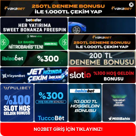
×
NO2BET GİRİŞ İÇİN TIKLAYINIZ!