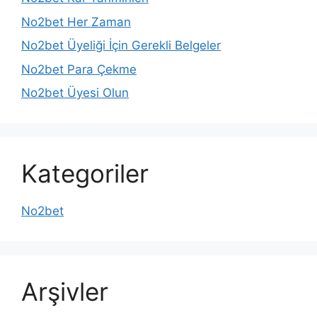
No2bet Her Zaman
No2bet Üyeliği İçin Gerekli Belgeler
No2bet Para Çekme
No2bet Üyesi Olun
Kategoriler
No2bet
Arşivler