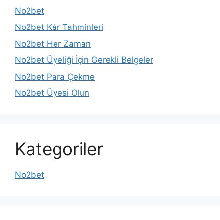
No2bet
No2bet Kâr Tahminleri
No2bet Her Zaman
No2bet Üyeliği İçin Gerekli Belgeler
No2bet Para Çekme
No2bet Üyesi Olun
Kategoriler
No2bet