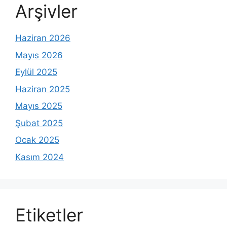
Arşivler
Haziran 2026
Mayıs 2026
Eylül 2025
Haziran 2025
Mayıs 2025
Şubat 2025
Ocak 2025
Kasım 2024
Etiketler