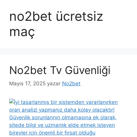
no2bet ücretsiz
maç
No2bet Tv Güvenliği
Mayıs 17, 2025
yazar
No2bet