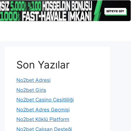
Son Yazılar
No2bet Adresi
No2bet Giriş
No2bet Casino Çeşitliliği
No2bet Adres Geçmişi
No2bet Köklü Platform
No2bet Çalışan Desteği