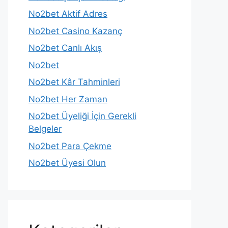
No2bet Aktif Adres
No2bet Casino Kazanç
No2bet Canlı Akış
No2bet
No2bet Kâr Tahminleri
No2bet Her Zaman
No2bet Üyeliği İçin Gerekli
Belgeler
No2bet Para Çekme
No2bet Üyesi Olun