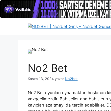
İçeriğe
atla
No2 Bet
Kasım 13, 2024
yazar
No2bet
No2 Bet oyunları oynamaktan hoşlanan kişil
vazgeçilmezdir. Bahisçiler ana bahislerin y
kayıpları azaltmayı da tercih edebilirler. 