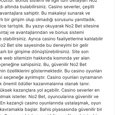
uttur. Bonus sistemi ile ilgili tüm detayları No2
 altında bulabilirsiniz. Casino severler, çeşitli
i avantajlara sahiptir. Bu makaleyi sunarak ve
ı bir girişim olup olmadığı sorusunu yanıtladık.
yice tartıştık. Bu yazıyı okuyarak No2 Bet sitesine
vantaj ve avantajlarından ve bonus sistemi
labilirsiniz. Ayrıca casino faaliyetlerine katılabilir
o2 Bet site sayesinde bu deneyimi bir gelir
arlı bir girişime dönüştürebilirsiniz. Site son
 ve web sitemizin hakkında kısmında yer alan
çeneğine sahipsiniz. Bu, güvenilir No2 Bet
n özelliklerini göstermektedir. Bu casino oyunları
iki seçeneğe ayrılmıştır. Casino oyunları oynamanın
k önemli ödüller kazanmalarına olanak tanır.
ksek kazançlara yol açabilir. Casino severler en
ılmak isterler. No2 Bet, oyuncularına güvenilir ve
r. En kazançlı casino oyunlarında ustalaşmak, oyun
de kavramakla başlar. Bahis piyasasında güvenilir bir