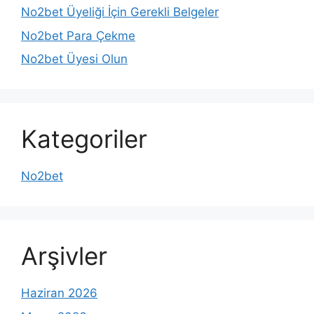
No2bet Üyeliği İçin Gerekli Belgeler
No2bet Para Çekme
No2bet Üyesi Olun
Kategoriler
No2bet
Arşivler
Haziran 2026