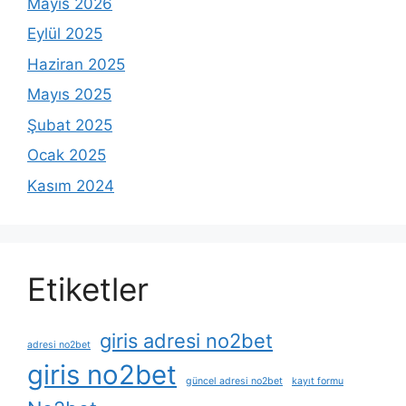
Mayıs 2026
Eylül 2025
Haziran 2025
Mayıs 2025
Şubat 2025
Ocak 2025
Kasım 2024
Etiketler
giris adresi no2bet
adresi no2bet
giris no2bet
güncel adresi no2bet
kayıt formu