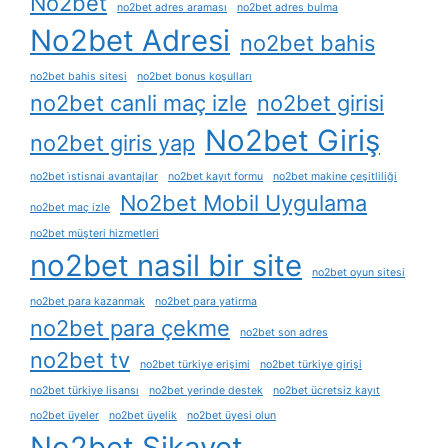
No2bet
no2bet adres araması
no2bet adres bulma
No2bet Adresi
no2bet bahis
no2bet bahis sitesi
no2bet bonus koşulları
no2bet canli maç izle
no2bet girisi
No2bet Giriş
no2bet giris yap
no2bet i̇stisnai avantajlar
no2bet kayıt formu
no2bet makine çeşitliliği
No2bet Mobil Uygulama
no2bet maç izle
no2bet müşteri hizmetleri
no2bet nasil bir site
no2bet oyun sitesi
no2bet para kazanmak
no2bet para yatirma
no2bet para çekme
no2bet son adres
no2bet tv
no2bet türkiye erişimi
no2bet türkiye girişi
no2bet türkiye lisansı
no2bet yerinde destek
no2bet ücretsiz kayıt
no2bet üyeler
no2bet üyelik
no2bet üyesi olun
No2bet Şikayet